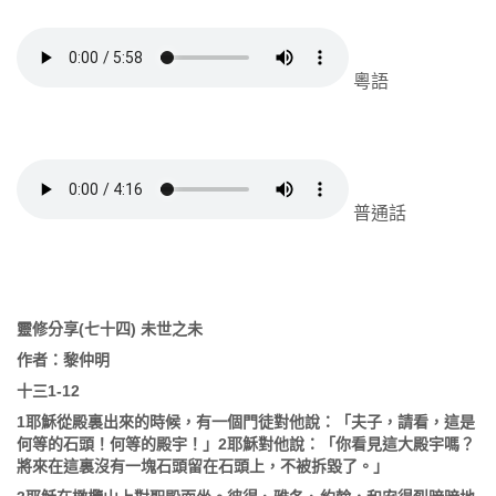
粵語
普通話
靈修分享
(
七十四
)
未世之未
作者：黎仲明
十三
1-12
1
耶穌從殿裏出來的時候，有一個門徒對他說：「夫子，請看，這是
何等的石頭！何等的殿宇！」
2
耶穌對他說：「你看見這大殿宇嗎？
將來在這裏沒有一塊石頭留在石頭上，不被拆毀了。」