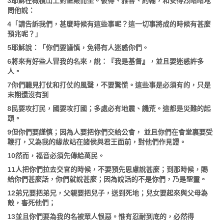
3
耶穌在橄欖山上對聖殿而坐。彼得、雅各、約翰，和安得烈暗暗地
問他說：
4
「請告訴我們，甚麼時候有這些事呢？這一切事將成的時候有甚麼
預兆呢？」
5
耶穌說：「你們要謹慎，免得有人迷惑你們。
6
將來有好些人冒我的名來，說：『我是基督』，並且要迷惑許多
人。
7
你們聽見打仗和打仗的風聲，不要驚慌。這些事是必須有的，只是
末期還沒有到
8
民要攻打民，國要攻打國；多處必有地震、饑荒。這都是災難的起
頭。
9
但你們要謹慎；因為人要把你們交給公會，
並且你們在會堂裏要受
鞭打，又為我的緣故站在諸侯與君王面前，對他們作見證。
10
然而，福音必須先傳給萬民。
11
人把你們拉去交官的時候，不要預先思慮說甚麼；到那時候，賜
給你們甚麼話，你們就說甚麼；因為說話的不是你們，乃是聖靈。
12
弟兄要把弟兄，父親要把兒子，送到死地；兒女要起來與父母為
敵，害死他們；
13
並且你們要為我的名被眾人恨惡。惟有忍耐到底的，必然得