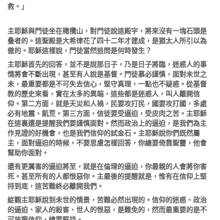
救。」
主耶穌與門徒坐在橄欖山，對門徒說這殿宇，將來沒有一塊石頭是
叠者的。這聖殿是大希律花了四十二年才建成，是猶太人所引以為
傲的。耶穌這樣說，門徒當然追問是何時發生？
主耶穌首先的回答，並不是說那日子，乃是日子將臨，迷惑人的事
情將會不斷出現，甚至有人說是基督。門徒慕必謹慎，面對未世之
未，最重要都是不可失去信心，堅守真理，一點也不疑惑。從基督
教的歷史來看，實在太多的異端，這些都是迷惑人，叫人離開信
仰。第二方面，就是天災和人禍，民要攻打民，國要攻打國，多處
必有地震、飢荒。第三方面，信徒要受逼迫，受皮肉之苦。主耶穌
在這裏還是提醒我們要謹慎面對。然而政治上的逼迫，是我們為主
作見證的好機會，也是我們信仰的試金石。主耶穌說你們既然屬
主，面對逼迫的時候，不要思慮怎樣回答，你總要倚靠聖靈，他會
幫助你面對。
還有更厲害的逼迫將至，就是在倫理的逼迫，你最親的人會將你害
死。甚至所有的人都恨惡你。主最後的提醒就是，惟有在信仰上堅
持到底，這苦難終必離開我們。
緃觀主耶穌說到未世的情景，苦難必然出現的。信仰的迷惑、政治
的逼迫、家人的殺害、世人的恨惡，是難免的，然而最重要的是不
可放棄信仰，總要堅持。