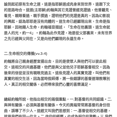
論到起初原有生命之道，這是指耶穌道成肉身來到世界，這跟下文
的思路吻合。這道
(
主耶穌
)
約翰與其它見證曾經見證過，他曾聽見、
看見、親眼看過、親手摸過，證明他們的見證是真的。因為幻影說
的興起，認為耶耶是沒有肉體的。這生命已經顯現出來，生命是指
耶穌，因祂賜人生命，約翰福音描述，「生命在他裏頭，這生命就
是人的光。約一
4
」。約翰為此作見證，祂是從父那裏來，未有世界
之先已經與父同在，又是向他們顯現的永遠生命。
二
.
生命相交的傳播
(vv.3-4)
約翰將自己親身經歷宣揚出去，目的是使眾人與他們可以彼此相
交。這相交的共通基礎，他們是與父並他兒子耶穌基督相交。因為
後來的信徒並沒有親眼見過主。這些見證人的真實見證，叫他們有
真實的相交生活，因為當時假師傅，將一些錯謬的基督道理教導別
人。真正的相交關係，必然帶來我們心靈的喜樂滿足。
總結約翰所說，他指出相交的兩個重點，一
.
對基督的共同認識。二
.
與神有關係，必須與基督有關係。今天的異端常常將基督的身份扭
曲，誤導了不少人。這經文叫我們思想到：一
.
基督徒相交的基礎，
就是我們有同一位主。二
.
信仰的經歷，也成為相交的激勵。三
.
我們