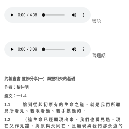
粵語
普通話
約翰壹書
靈修分享
(
一
)
屬靈相交的基礎
作者：黎仲明
經文：一
1-4
1:1
論
到
從
起
初
原
有
的
生
命
之
道
、
就
是
我
們
所
聽
見
所
看
見
、
親
眼
看
過
、
親
手
摸
過
的
．
1:2
（
這
生
命
已
經
顯
現
出
來
、
我
們
也
看
見
過
、
現
在
又
作
見
證
、
將
原
與
父
同
在
、
且
顯
現
與
我
們
那
永
遠
的