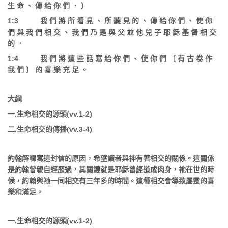
生
命
、
傳
給
你
們
．
）
1:3
我
們
將
所
看
見
、
所
聽
見
的
、
傳
給
你
們
、
使
你
們
與
我
們
相
交
、
我
們
乃
是
與
父
並
他
兒
子
耶
穌
基
督
相
交
的
．
1:4
我
們
將
這
些
話
寫
給
你
們
、
使
你
們
〔
有
古
卷
作
我
們
〕
的
喜
樂
充
足
。
大綱
一
.
生命相交的源頭
(vv.1-2)
二
.
生命相交的傳播
(vv.3-4)
約翰解釋寫這封信的原因，希望讀者與神有著相交的關係。這關係
是約翰曾親自經歷過，其關鍵就是耶穌曾經道成肉身，祂在世的時
候，約翰與祂一同相交有三年多的時間。這種相交會導致屬靈的喜
樂和滿足。
一
.
生命相交的源頭
(vv.1-2)