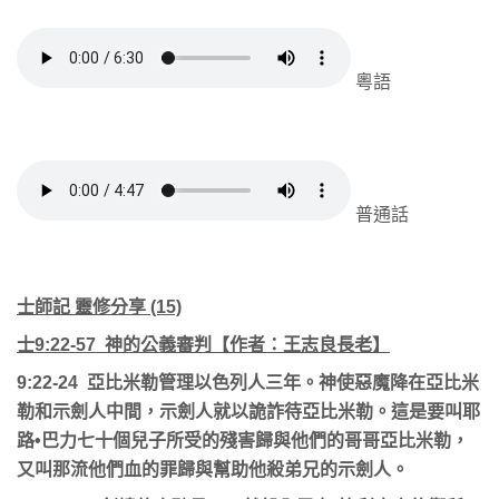
粵語
普通話
士師記
靈修分享
(15)
士
9:22-57
神的公義審判【作者：王志良長老】
9:22-24
亞比米勒管理以色列人三年。神使惡魔降在亞比米
勒和示劍人中間，示劍人就以詭詐待亞比米勒。這是要叫耶
路
•
巴力七十個兒子所受的殘害歸與他們的哥哥亞比米勒，
又叫那流他們血的罪歸與幫助他殺弟兄的示劍人。