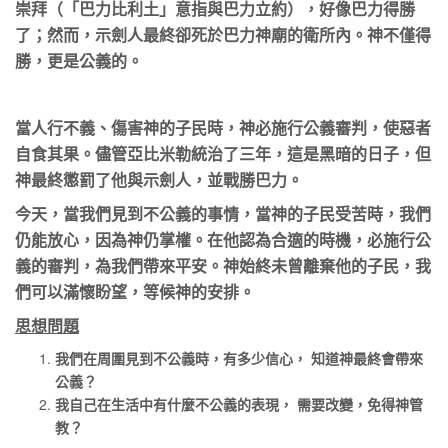
崇拜（「巴力比利土」意指與巴力立約），好像巴力得勝
了；然而，示劍人最終卻死於巴力神廟的衛所內。神不僅得
勝，更是公義的。
當人行不義、傷害神的子民時，神必施行公義審判，使惡者
自食其果。儘管亞比米勒統治了三年，這是黑暗的日子，但
神最終懲罰了他與示劍人，並戰勝巴力。
今天，當我們見到不公義的事情，當神的子民受苦時，我們
仍能放心，因為神仍掌權。在他認為合適的時機，必施行公
義的審判，為我們帶來平安。神始終未曾離棄他的子民，我
們可以滿懷盼望，等候神的安排。
思想問題
我們在周圍見到不公義時，有多少信心，
知道神最終會帶來
公義？
我自己在生活中有什麼不公義的表現，
需要改變，免得神管
教？