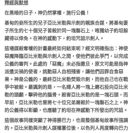
釋經與默想
在黑暗的日子，神仍然掌權，施行公義！
基甸的妾所生的兒子亞比米勒與示劍的親族合謀，將基甸妻
子所生的七十個兒子皆殺於同一塊磐石上，唯獨幼子約坦躲
藏得以倖免。在神的感動下，約坦咒詛示劍人。
這場謀殺奪權的計畫最終如何結束呢？經文明確指出：神使
惡魔降臨亞比米勒與示劍人之間，使他們彼此爭鬥，以完成
公義的審判。此處的「惡魔」未必指撒旦，原文可能是指神
派遣災禍的使者，挑動惡人自相殘害，讓他們因罪自食惡
果。神是公義的，最終亞比米勒焚毀示劍，而他自己也在戰
爭中被殺。最諷刺的是，一名婦人將一塊上磨石投向亞比米
勒的頭顱，擊碎他的腦骨。殺害亞比米勒的是一塊石頭，而
早前，亞比米勒也曾將七十位兄弟屠殺於一塊磐石之上。神
的公義得以彰顯，也應驗了約坦在神感動下所發出的咒詛。
這個故事同樣突顯了神得勝巴力，也是整個基甸故事所强調
的。亞比米勒與示劍人謀權篡位後，以色列人再度轉向巴力