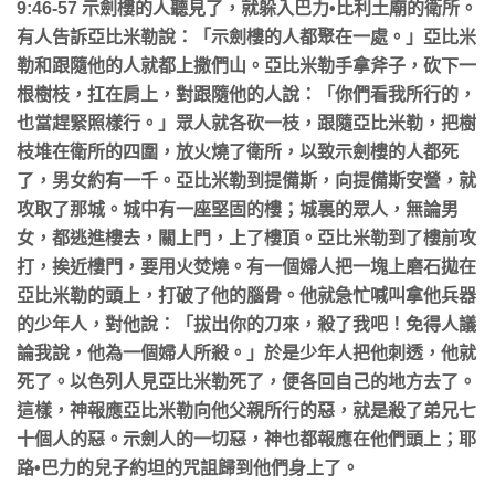
9:46-57
示劍樓的人聽見了，就躲入巴力
•
比利土廟的衛所。
有人告訴亞比米勒說：「示劍樓的人都聚在一處。」亞比米
勒和跟隨他的人就都上撒們山。亞比米勒手拿斧子，砍下一
根樹枝，扛在肩上，對跟隨他的人說：「你們看我所行的，
也當趕緊照樣行。」眾人就各砍一枝，跟隨亞比米勒，把樹
枝堆在衛所的四圍，放火燒了衛所，以致示劍樓的人都死
了，男女約有一千。亞比米勒到提備斯，向提備斯安營，就
攻取了那城。城中有一座堅固的樓；城裏的眾人，無論男
女，都逃進樓去，關上門，上了樓頂。亞比米勒到了樓前攻
打，挨近樓門，要用火焚燒。有一個婦人把一塊上磨石拋在
亞比米勒的頭上，打破了他的腦骨。他就急忙喊叫拿他兵器
的少年人，對他說：「拔出你的刀來，殺了我吧！免得人議
論我說，他為一個婦人所殺。」於是少年人把他刺透，他就
死了。以色列人見亞比米勒死了，便各回自己的地方去了。
這樣，神報應亞比米勒向他父親所行的惡，就是殺了弟兄七
十個人的惡。示劍人的一切惡，神也都報應在他們頭上；耶
路
•
巴力的兒子約坦的咒詛歸到他們身上了。